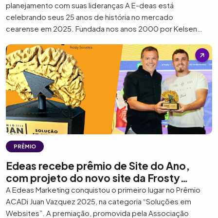
planejamento com suas lideranças A E-deas está
celebrando seus 25 anos de história no mercado
cearense em 2025. Fundada nos anos 2000 por Kelsen
Pontes, a agência atua com clientes de diversos setores e
se consolida como parceira estratégica de negócios.
“Celebrar 25 anos de história […]
PRÊMIO
Edeas recebe prêmio de Site do Ano,
com projeto do novo site da Frosty
Sorvetes
A Edeas Marketing conquistou o primeiro lugar no Prêmio
ACADi Juan Vazquez 2025, na categoria “Soluções em
Websites”. A premiação, promovida pela Associação