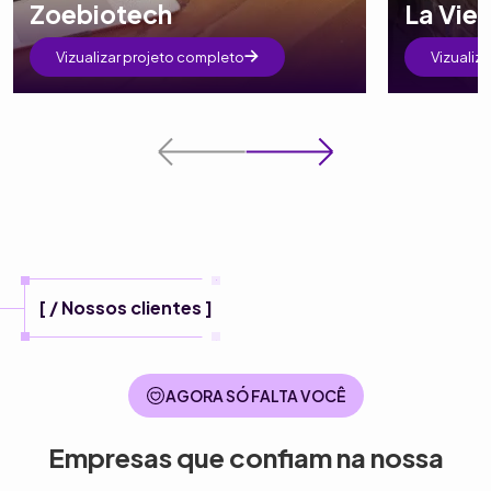
Zoebiotech
La Vie
Vizualizar projeto completo
Vizualiz
[ / Nossos clientes ]
AGORA SÓ FALTA VOCÊ
Empresas que confiam na nossa